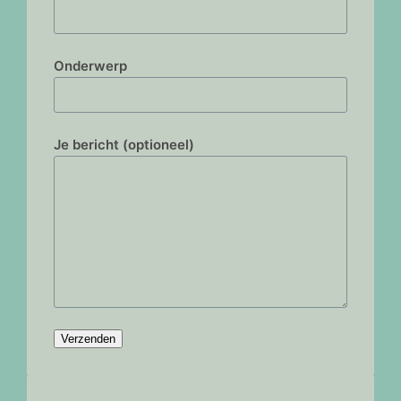
e
l
Onderwerp
Je bericht (optioneel)